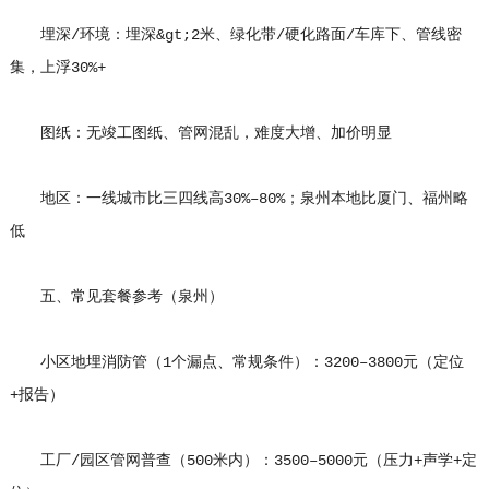
埋深/环境：埋深&gt;2米、绿化带/硬化路面/车库下、管线密
集，上浮30%+
图纸：无竣工图纸、管网混乱，难度大增、加价明显
地区：一线城市比三四线高30%–80%；泉州本地比厦门、福州略
低
五、常见套餐参考（泉州）
小区地埋消防管（1个漏点、常规条件）：3200–3800元（定位
+报告）
工厂/园区管网普查（500米内）：3500–5000元（压力+声学+定