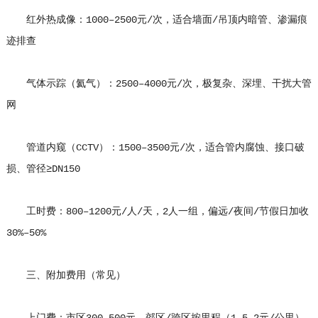
红外热成像：1000–2500元/次，适合墙面/吊顶内暗管、渗漏痕
迹排查
气体示踪（氦气）：2500–4000元/次，极复杂、深埋、干扰大管
网
管道内窥（CCTV）：1500–3500元/次，适合管内腐蚀、接口破
损、管径≥DN150
工时费：800–1200元/人/天，2人一组，偏远/夜间/节假日加收
30%–50%
三、附加费用（常见）