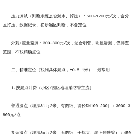
压力测试（判断系统是否漏水、掉压）：500–1200元/次，含分
区打压、数据记录、初步漏区判断，不含定位
外观+流量监测：300–800元/次，适合明管、明显渗漏，仅排查
范围、不找精确点位
二、精准定位（找到具体漏点，±0.5–1米）——最常用
1.按漏点计费（小区/园区地埋消防管主流）
普通漏点（埋深&lt;2米、有图纸、管径DN100–200）：3000–3
800元/点
复杂漏点（埋深&gt;2米、无图纸、干扰大、老旧铸铁管）：450