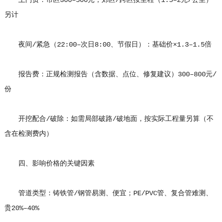
上门费：市区300–500元，郊区/跨区按里程（1.5–2元/公里）
另计
夜间/紧急（22:00–次日8:00、节假日）：基础价×1.3–1.5倍
报告费：正规检测报告（含数据、点位、修复建议）300–800元/
份
开挖配合/破除：如需局部破路/破地面，按实际工程量另算（不
含在检测费内）
四、影响价格的关键因素
管道类型：铸铁管/钢管易测、便宜；PE/PVC管、复合管难测、
贵20%–40%