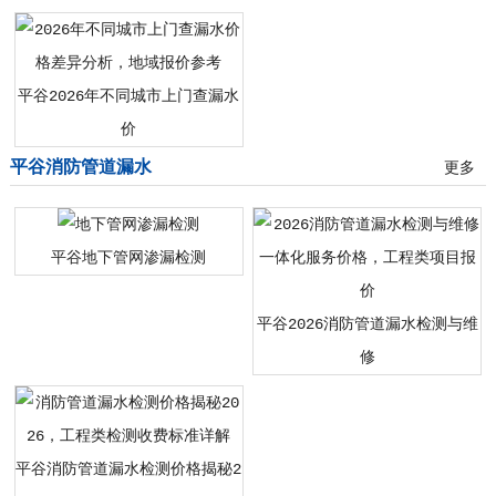
平谷2026年不同城市上门查漏水
价
平谷消防管道漏水
更多
平谷地下管网渗漏检测
平谷2026消防管道漏水检测与维
修
平谷消防管道漏水检测价格揭秘2