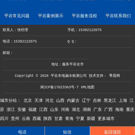
平谷常见问题
平谷案例展示
平谷服务流程
平谷联系我们
联系人：张经理
手机：15392122075
电话：15392122075
Q Q：
邮箱：
地址：服务平谷全市
Copyright © 2026 平谷本地漏水检测公司 技术支持：
季晨网
闽ICP备17023363号-7
XML地图
城市分站：
北京
天津
河北
山西
内蒙古
辽宁
吉林
黑龙江
上海
江
苏
浙江
安徽
福建
江西
山东
河南
湖北
湖南
广东
广西
海南
重庆
四川
贵州
云南
西藏
陕西
甘肃
青海
宁夏
新疆
更多城市
电话
短信
返回顶部