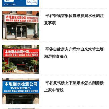
平谷管线穿梁位置破损漏水检测注
意事项
平谷自建房入户埋地自来水管土壤
潮湿排查漏点
平谷复式楼上下层渗水怎么溯源楼
上家中管线