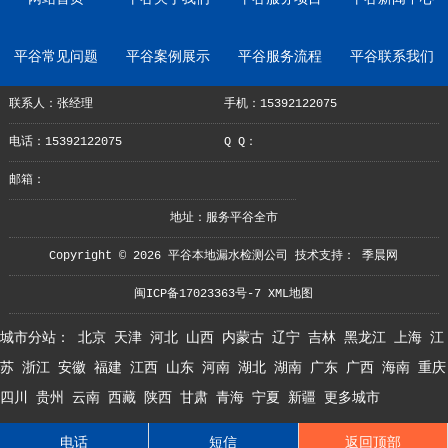
平谷常见问题
平谷案例展示
平谷服务流程
平谷联系我们
联系人：张经理
手机：15392122075
电话：15392122075
Q Q：
邮箱：
地址：服务平谷全市
Copyright © 2026 平谷本地漏水检测公司 技术支持：
季晨网
闽ICP备17023363号-7
XML地图
城市分站：
北京
天津
河北
山西
内蒙古
辽宁
吉林
黑龙江
上海
江
苏
浙江
安徽
福建
江西
山东
河南
湖北
湖南
广东
广西
海南
重庆
四川
贵州
云南
西藏
陕西
甘肃
青海
宁夏
新疆
更多城市
电话
短信
返回顶部