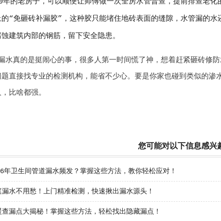
10年的老房子，可以顺便让师傅做一次全房水管普查，提前排查老化
上的“免砸砖补漏胶”，这种胶只能堵住地砖表面的缝隙，水管漏的水
腐蚀建筑内部的钢筋，留下安全隐患。
漏水真的是挺闹心的事，很多人第一时间慌了神，想着赶紧砸砖修防
问题直接找专业的检测机构，能省不少心。要是你家也碰到类似的渗
人，比啥都强。
您可能对以下信息感兴
026年卫生间管道漏水频发？掌握这些方法，教你轻松应对！
庭漏水不用愁！上门精准检测，快速揪出漏水源头！
暖查漏点大揭秘！掌握这些方法，轻松找出隐藏漏点！