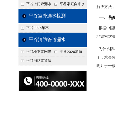
水检测技术与价格关
水检测与维修价格20
平谷上门查漏水
平谷家庭自来水
解决方法
联2026，不同方法收
26，老旧管道改造方
vs 自行检测：2026
管漏水检测全攻略：
平谷室外漏水检测
一、先
费差异
案参考
年成本与效果对比分
价格、方法、避坑要
平谷2026年不
根据中国
析
点2026
同城市上门查漏水价
地漏密封
平谷消防管道漏水
格差异分析，地域报
为什么防
平谷地下管网渗
平谷2026消防
价参考
了，水会
漏检测
管道漏水检测与维修
平谷消防管道漏
现几乎一
一体化服务价格，工
水检测价格揭秘202
程类项目报价
6，工程类检测收费
标准详解