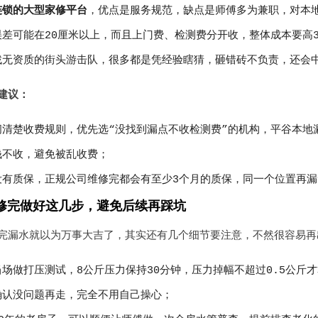
连锁的大型家修平台
，优点是服务规范，缺点是师傅多为兼职，对本
差可能在20厘米以上，而且上门费、检测费分开收，整体成本要高3
找无资质的街头游击队，很多都是凭经验瞎猜，砸错砖不负责，还会
建议：
问清楚收费规则，优先选“没找到漏点不收检测费”的机构，平谷本地
钱不收，避免被乱收费；
没有质保，正规公司维修完都会有至少3个月的质保，同一个位置再
修完做好这几步，避免后续再踩坑
完漏水就以为万事大吉了，其实还有几个细节要注意，不然很容易
当场做打压测试，8公斤压力保持30分钟，压力掉幅不超过0.5公斤
确认没问题再走，完全不用自己操心；