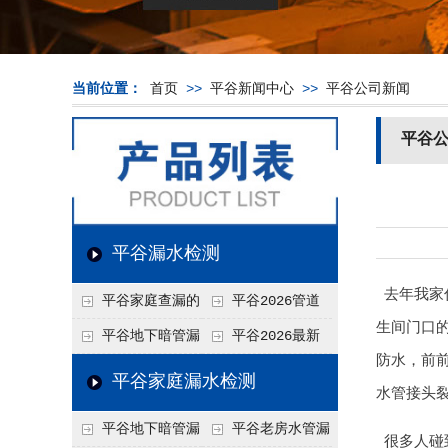
当前位置：
首页
>>
平谷新闻中心
>>
平谷公司新闻
平谷
平谷漏水检测
去年我家
平谷家庭查漏的
平谷2026管道
生间门口
实用小技巧
漏水维修价格表，按
平谷地下暗管漏
平谷2026最新
防水，前
材质、漏点类型精准
水检测价格高？2026
上门漏水检测价格
平谷家庭漏水检测
水管接头
报价
年收费构成与省钱技
表，家庭/商用全品
平谷地下暗管漏
平谷老房水管漏
巧
类报价一览
很多人碰