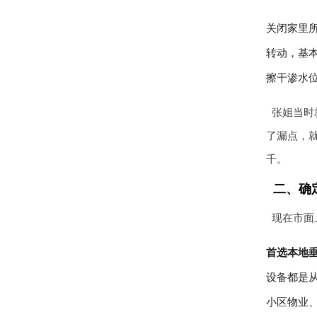
关闭家里
转动，基
擦干渗水
张姐当时
了漏点，就
千。
二、确
现在市面
首选本地
设备都是
小区物业