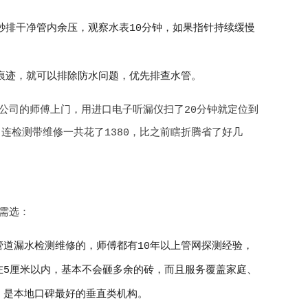
秒排干净管内余压，观察水表10分钟，如果指针持续缓慢
痕迹，就可以排除防水问题，优先排查水管。
公司的师傅上门，用进口电子听漏仪扫了20分钟就定位到
，连检测带维修一共花了1380，比之前瞎折腾省了好几
需选：
道漏水检测维修的，师傅都有10年以上管网探测经验，
在5厘米以内，基本不会砸多余的砖，而且服务覆盖家庭、
，是本地口碑最好的垂直类机构。