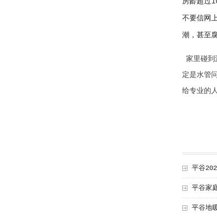
房龄超过
不要信网
潮，甚至
家里碰到
定是水管
给专业的
平谷2
平谷家
平谷地