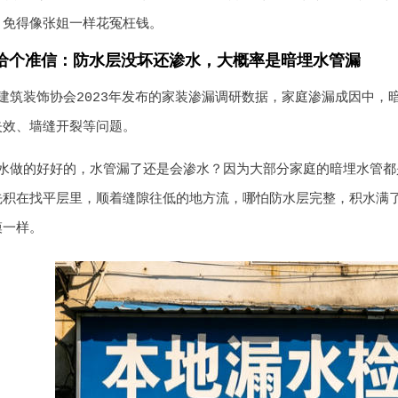
，免得像张姐一样花冤枉钱。
给个准信：防水层没坏还渗水，大概率是暗埋水管漏
建筑装饰协会2023年发布的家装渗漏调研数据，家庭渗漏成因中，暗埋
失效、墙缝开裂等问题。
水做的好好的，水管漏了还是会渗水？因为大部分家庭的暗埋水管都
先积在找平层里，顺着缝隙往低的地方流，哪怕防水层完整，积水满
模一样。